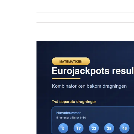
View
Larger
Image