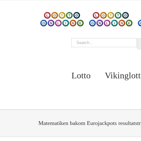
Skip
to
content
Search
for:
Lotto
Vikinglot
Matematiken bakom Eurojackpots resultatstr