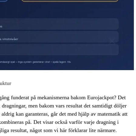
uktur
 gång funderat på mekanismerna bakom Eurojackpot? Det
 dragningar, men bakom vars resultat det samtidigt döljer
 aldrig kan garanteras, går det med hjälp av matematik att
ombineras på. Det visar också varför varje dragning i
liga resultat, något som vi här förklarar lite närmare.