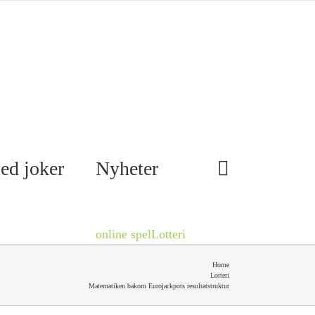
ed joker
Nyheter
online spel
Lotteri
Home
Lotteri
Matematiken bakom Eurojackpots resultatstruktur