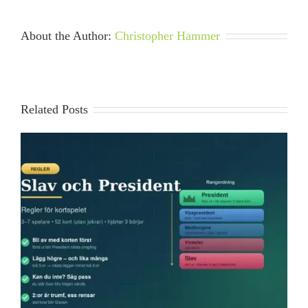
är
KenoXpress?
About the Author:
Christopher Hammer
Related Posts