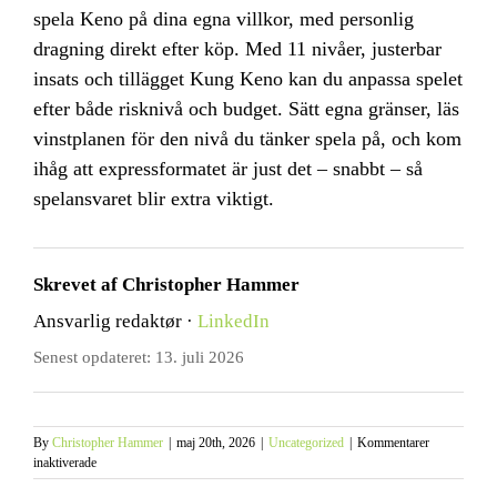
spela Keno på dina egna villkor, med personlig
dragning direkt efter köp. Med 11 nivåer, justerbar
insats och tillägget Kung Keno kan du anpassa spelet
efter både risknivå och budget. Sätt egna gränser, läs
vinstplanen för den nivå du tänker spela på, och kom
ihåg att expressformatet är just det – snabbt – så
spelansvaret blir extra viktigt.
Skrevet af Christopher Hammer
Ansvarlig redaktør ·
LinkedIn
Senest opdateret: 13. juli 2026
By
Christopher Hammer
|
maj 20th, 2026
|
Uncategorized
|
Kommentarer
för
inaktiverade
Vad