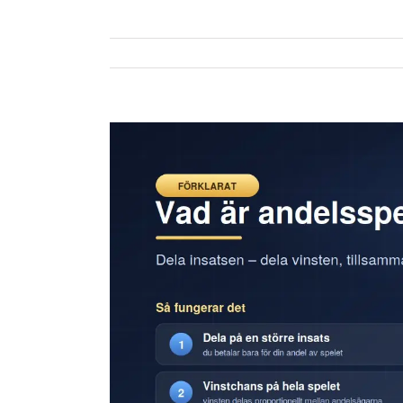
View
Larger
Image