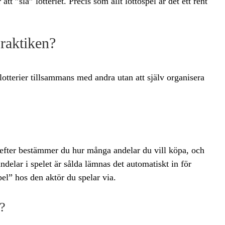
tt ”slå” lotteriet. Precis som allt lottospel är det ett rent
praktiken?
 lotterier tillsammans med andra utan att själv organisera
Därefter bestämmer du hur många andelar du vill köpa, och
ndelar i spelet är sålda lämnas det automatiskt in för
el” hos den aktör du spelar via.
l?