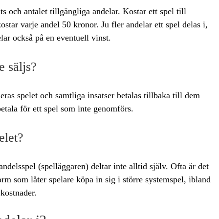
ts och antalet tillgängliga andelar. Kostar ett spel till
tar varje andel 50 kronor. Ju fler andelar ett spel delas i,
elar också på en eventuell vinst.
e säljs?
eras spelet och samtliga insatser betalas tillbaka till dem
betala för ett spel som inte genomförs.
elet?
delsspel (spelläggaren) deltar inte alltid själv. Ofta är det
orm som låter spelare köpa in sig i större systemspel, ibland
 kostnader.