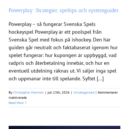
Powerplay: Strategier, speltips och systemguider
Powerplay – så fungerar Svenska Spels
hockeyspel Powerplay är ett poolspel från
Svenska Spel med fokus på ishockey. Den här
guiden går neutralt och faktabaserat igenom hur
spelet fungerar: hur kupongen är uppbyggd, vad
radpris och återbetalning innebär, och hur en
eventuell utdelning räknas ut. Vi säljer inga spel
och uppmanar inte till spelande. Syftet [...]
By
Christopher Hammer
|
juli 13th, 2026
|
Uncategorized
|
Kommentarer
för
inaktiverade
Powerplay:
Read More
Strategier,
speltips
och
systemguider