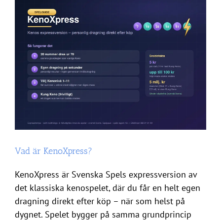
Vad är KenoXpress?
KenoXpress är Svenska Spels expressversion av
det klassiska kenospelet, där du får en helt egen
dragning direkt efter köp – när som helst på
dygnet. Spelet bygger på samma grundprincip