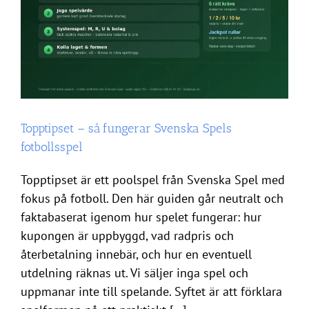
Topptipset – så fungerar Svenska Spels
fotbollsspel
Topptipset är ett poolspel från Svenska Spel med
fokus på fotboll. Den här guiden går neutralt och
faktabaserat igenom hur spelet fungerar: hur
kupongen är uppbyggd, vad radpris och
återbetalning innebär, och hur en eventuell
utdelning räknas ut. Vi säljer inga spel och
uppmanar inte till spelande. Syftet är att förklara