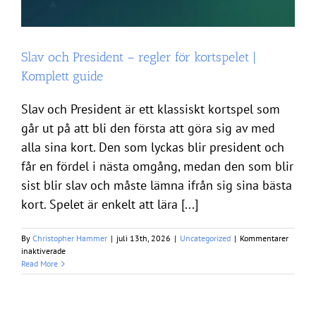
Slav och President – regler för kortspelet |
Komplett guide
Slav och President är ett klassiskt kortspel som
går ut på att bli den första att göra sig av med
alla sina kort. Den som lyckas blir president och
får en fördel i nästa omgång, medan den som blir
sist blir slav och måste lämna ifrån sig sina bästa
kort. Spelet är enkelt att lära [...]
By
Christopher Hammer
|
juli 13th, 2026
|
Uncategorized
|
Kommentarer
för
inaktiverade
Slav
Read More
och
President
–
regler