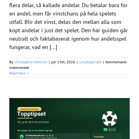
flera delar, så kallade andelar. Du betalar bara för
en andel, men får vinstchans på hela spelets
utfall. Blir det vinst, delas den mellan alla som
köpt andelar i just det spelet. Den här guiden går
neutralt och faktabaserat igenom hur andelsspel
fungerar, vad en [...]
By
Christopher Hammer
|
juli 13th, 2026
|
Uncategorized
|
Kommentarer
för
inaktiverade
Vad
Read More
innebär
andelsspel?