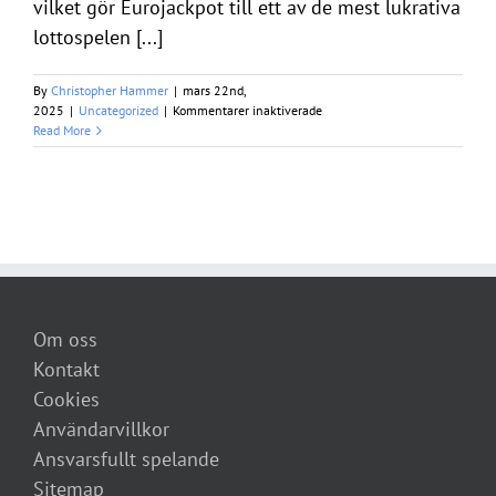
vilket gör Eurojackpot till ett av de mest lukrativa
lottospelen [...]
By
Christopher Hammer
|
mars 22nd,
för
2025
|
Uncategorized
|
Kommentarer inaktiverade
Eurojackpot
Read More
Om oss
Kontakt
Cookies
Användarvillkor
Ansvarsfullt spelande
Sitemap