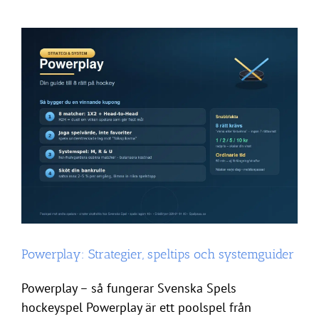
fungerar
Svenska
Spels
fotbollsspel
Powerplay: Strategier, speltips och systemguider
Powerplay – så fungerar Svenska Spels
hockeyspel Powerplay är ett poolspel från