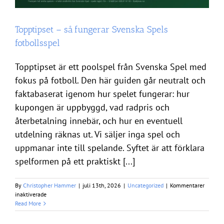
Topptipset – så fungerar Svenska Spels
fotbollsspel
Topptipset är ett poolspel från Svenska Spel med
fokus på fotboll. Den här guiden går neutralt och
faktabaserat igenom hur spelet fungerar: hur
kupongen är uppbyggd, vad radpris och
återbetalning innebär, och hur en eventuell
utdelning räknas ut. Vi säljer inga spel och
uppmanar inte till spelande. Syftet är att förklara
spelformen på ett praktiskt [...]
By
Christopher Hammer
|
juli 13th, 2026
|
Uncategorized
|
Kommentarer
för
inaktiverade
Topptipset
Read More
–
så