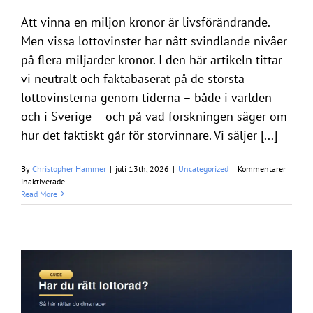
Att vinna en miljon kronor är livsförändrande.
Men vissa lottovinster har nått svindlande nivåer
på flera miljarder kronor. I den här artikeln tittar
vi neutralt och faktabaserat på de största
lottovinsterna genom tiderna – både i världen
och i Sverige – och på vad forskningen säger om
hur det faktiskt går för storvinnare. Vi säljer [...]
By
Christopher Hammer
|
juli 13th, 2026
|
Uncategorized
|
Kommentarer
för
inaktiverade
Största
Read More
lottovinsten
genom
tiderna
–
världen
och
Sverige