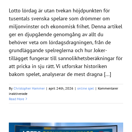
Lotto lördag är utan tvekan höjdpunkten för
tusentals svenska spelare som drömmer om
miljonvinster och ekonomisk frihet. Denna artikel
ger en djupgående genomgång av allt du
behöver veta om lördagsdragningen, från de
grundläggande spelreglerna och hur Joker-
tillägget fungerar till sannolikhetsberäkningar för
att pricka in sju rätt. Vi utforskar historiken
bakom spelet, analyserar de mest dragna [...]
By
Christopher Hammer
|
april 24th, 2026
|
online spel
|
Kommentarer
för
inaktiverade
Lotto
Read More
lördag
–
din
kompletta
guide