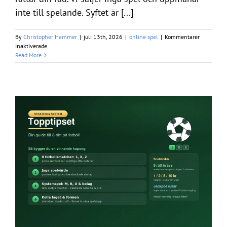
inte till spelande. Syftet är [...]
By
Christopher Hammer
|
juli 13th, 2026
|
online spel
|
Kommentarer
för
inaktiverade
Lotto
Read More
lördag
–
så
fungerar
Sveriges
klassiska
lördagsdragning