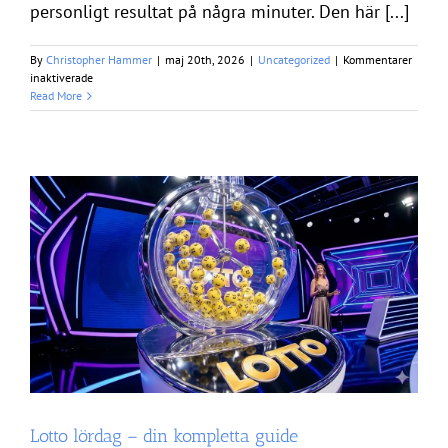
personligt resultat på några minuter. Den här [...]
By
Christopher Hammer
|
maj 20th, 2026
|
Uncategorized
|
Kommentarer
för
inaktiverade
Vad
Read More
är
KenoXpress?
Lotto lördag – din kompletta guide