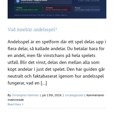
Vad innebär andelsspel?
Andelsspel är en spelform där ett spel delas upp i
flera delar, så kallade andelar. Du betalar bara för
en andel, men får vinstchans på hela spelets
utfall. Blir det vinst, delas den mellan alla som
köpt andelar i just det spelet. Den här guiden går
neutralt och faktabaserat igenom hur andelsspel
fungerar, vad en [...]
By
Christopher Hammer
|
juli 13th, 2026
|
Uncategorized
|
Kommentarer
för
inaktiverade
Vad
Read More
innebär
andelsspel?