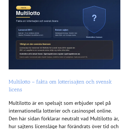
så
fungerar
de
olika
spelen
Multilotto – fakta om lotterisajten och svensk
licens
Multilotto är en spelsajt som erbjuder spel på
internationella lotterier och casinospel online.
Den här sidan förklarar neutralt vad Multilotto är,
hur sajtens licensläge har förändrats över tid och