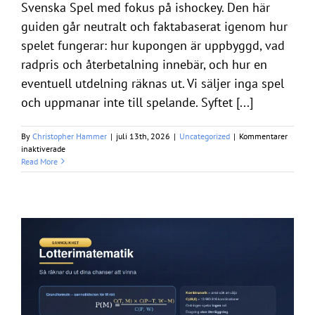
Svenska Spel med fokus på ishockey. Den här
guiden går neutralt och faktabaserat igenom hur
spelet fungerar: hur kupongen är uppbyggd, vad
radpris och återbetalning innebär, och hur en
eventuell utdelning räknas ut. Vi säljer inga spel
och uppmanar inte till spelande. Syftet [...]
By
Christopher Hammer
|
juli 13th, 2026
|
Uncategorized
|
Kommentarer
för
inaktiverade
Powerplay:
Read More
Strategier,
speltips
och
systemguider