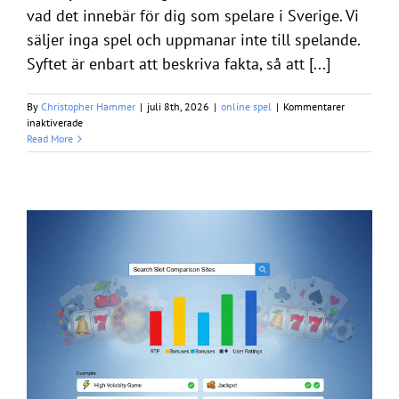
vad det innebär för dig som spelare i Sverige. Vi
säljer inga spel och uppmanar inte till spelande.
Syftet är enbart att beskriva fakta, så att [...]
By
Christopher Hammer
|
juli 8th, 2026
|
online spel
|
Kommentarer
för
inaktiverade
Multilotto
Read More
–
fakta
om
lotterisajten
och
svensk
licens