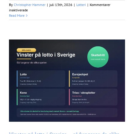
By
Christopher Hammer
|
juli 13th, 2026
|
Lotteri
|
Kommentarer
för
inaktiverade
Lotterimatematik
Read More
–
så
räknar
du
ut
dina
vinstchanser
n