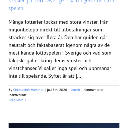
Vinster på lotto i Sverige – så fungerar de olika
spelen
Många lotterier lockar med stora vinster, från
miljonbelopp direkt till utbetalningar som
sträcker sig över flera år. Den här guiden går
neutralt och faktabaserat igenom några av de
mest kända lottospelen i Sverige och vad som
faktiskt gäller kring deras vinster och
vinstchanser. Vi säljer inga spel och uppmanar
inte till spelande. Syftet är att [...]
By
Christopher Hammer
|
juli 8th, 2026
|
Lotteri
|
Kommentarer
för
inaktiverade
Vinster
Read More
på
lotto
i
Sverige
–