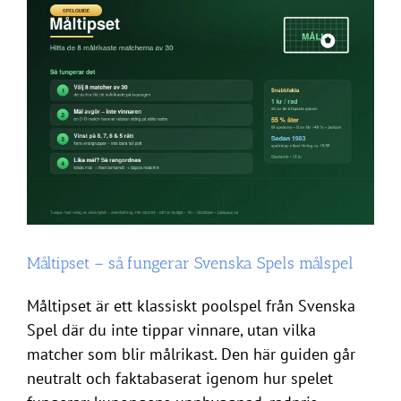
nybörjarguide
steg
för
steg
Måltipset – så fungerar Svenska Spels målspel
Måltipset är ett klassiskt poolspel från Svenska
Spel där du inte tippar vinnare, utan vilka
matcher som blir målrikast. Den här guiden går
neutralt och faktabaserat igenom hur spelet