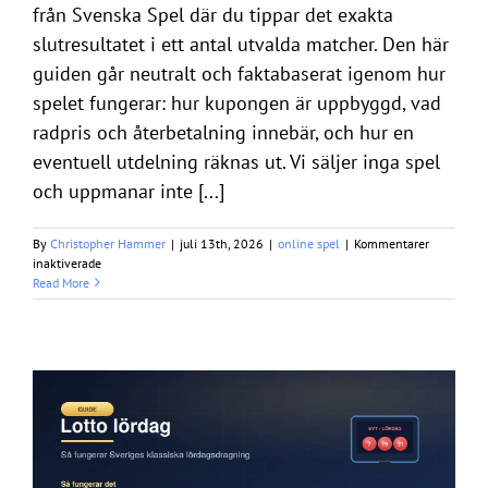
från Svenska Spel där du tippar det exakta
slutresultatet i ett antal utvalda matcher. Den här
guiden går neutralt och faktabaserat igenom hur
spelet fungerar: hur kupongen är uppbyggd, vad
radpris och återbetalning innebär, och hur en
eventuell utdelning räknas ut. Vi säljer inga spel
och uppmanar inte [...]
By
Christopher Hammer
|
juli 13th, 2026
|
online spel
|
Kommentarer
för
inaktiverade
Bomben
Read More
–
så
fungerar
Svenska
Spels
resultatspel