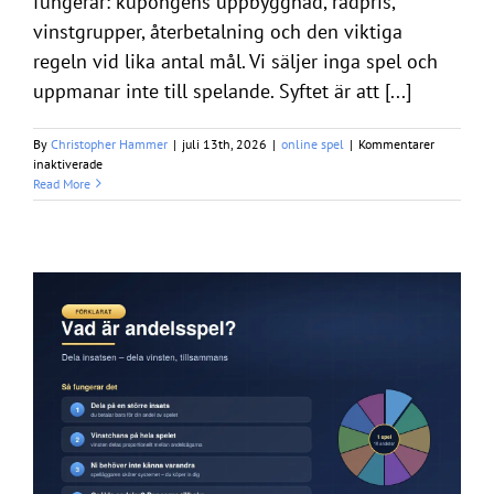
fungerar: kupongens uppbyggnad, radpris,
vinstgrupper, återbetalning och den viktiga
regeln vid lika antal mål. Vi säljer inga spel och
uppmanar inte till spelande. Syftet är att [...]
By
Christopher Hammer
|
juli 13th, 2026
|
online spel
|
Kommentarer
för
inaktiverade
Måltipset
Read More
–
så
fungerar
Svenska
Spels
målspel