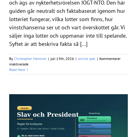
och ägs av nykterhetsrörelsen IOGT-NTO. Den här
guiden går neutralt och faktabaserat igenom hur
lotteriet fungerar, vilka lotter som finns, hur
vinstchanserna ser ut och vart överskottet går. Vi
säljer inga lotter och uppmanar inte till spelande.
Syftet är att beskriva fakta så [...]
By
Christopher Hammer
|
juli 13th, 2026
|
online spel
|
Kommentarer
för
inaktiverade
Miljonlotteriet
Read More
–
fakta
om
lotteriet
och
IOGT-
NTO