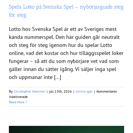
Spela Lotto på Svenska Spel – nybörjarguide steg
för steg
Lotto hos Svenska Spel är ett av Sveriges mest
kända nummerspel. Den här guiden går neutralt
och steg för steg igenom hur du spelar Lotto
online, vad det kostar och hur tilläggsspelet Joker
fungerar – så att du som nybörjare vet vad som
gäller innan du sätter igång. Vi säljer inga spel
och uppmanar inte [...]
By
Christopher Hammer
|
juli 13th, 2026
|
online spel
|
Kommentarer
för
inaktiverade
Spela
Read More
Lotto
på
Svenska
Spel
–