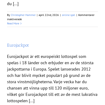
du [...]
By
Christopher Hammer
|
april 22nd, 2026
|
online spel
|
Kommentarer
för
inaktiverade
Lotto
Read More
resultat
–
guide
till
dragningar
Eurojackpot
och
vinster
Eurojackpot är ett europeiskt lottospel som
spelas i 18 länder och erbjuder en av de största
jackpottarna i Europa. Spelet lanserades 2012
och har blivit mycket populärt på grund av de
stora vinstmöjligheterna. Varje vecka har du
chansen att vinna upp till 120 miljoner euro,
vilket gör Eurojackpot till ett av de mest lukrativa
lottospelen [...]