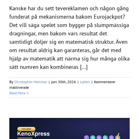
Kanske har du sett tevereklamen och någon gång
funderat på mekanismerna bakom Eurojackpot?
Det vill säga spelet som bygger på slumpmässiga
dragningar, men bakom vars resultat det
samtidigt döljer sig en matematisk struktur. Även
om resultat aldrig kan garanteras, går det med
hjälp av matematik att närma sig hur många olika
sätt numren kan kombineras [...]
By
Christopher Hammer
|
juni 30th, 2026
|
Lotteri
|
Kommentarer
för
inaktiverade
Matematiken
Read More
bakom
Eurojackpots
resultatstruktur